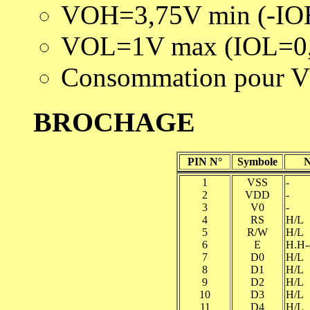
VOH=3,75V min (-I
VOL=1V max (IOL=0
Consommation pour
BROCHAGE
PIN N°
Symbole
N
1
VSS
-
2
VDD
-
3
V0
-
4
RS
H/L
5
R/W
H/L
6
E
H.H-
7
D0
H/L
8
D1
H/L
9
D2
H/L
10
D3
H/L
11
D4
H/L